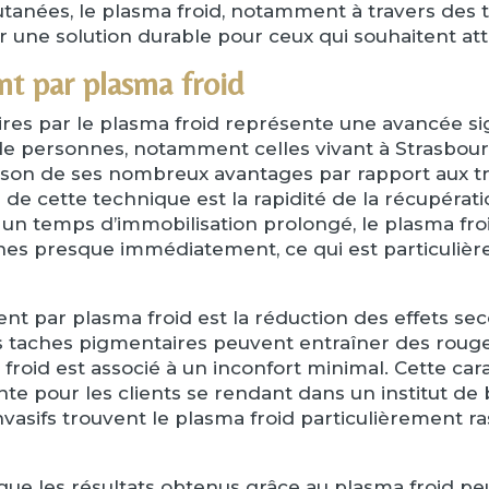
anées, le plasma froid, notamment à travers des t
r une solution durable pour ceux qui souhaitent at
nt par plasma froid
res par le plasma froid représente une avancée si
de personnes, notamment celles vivant à Strasbourg
son de ses nombreux avantages par rapport aux tra
 de cette technique est la rapidité de la récupérat
un temps d’immobilisation prolongé, le plasma fro
nnes presque immédiatement, ce qui est particuli
ent par plasma froid est la réduction des effets s
s taches pigmentaires peuvent entraîner des rouge
 froid est associé à un inconfort minimal. Cette car
te pour les clients se rendant dans un institut de
vasifs trouvent le plasma froid particulièrement ras
 que les résultats obtenus grâce au plasma froid peu