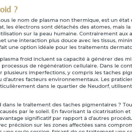
oid ?
ous le nom de plasma non thermique, est un état d
tat, les électrons sont détachés des atomes, mais 
utilisation sur la peau humaine. Contrairement aux
t une interaction plus douce avec les tissus, minim
it une option idéale pour les traitements dermato
 plasma froid incluent sa capacité à générer des mil
e processus de régénération cellulaire. Dans le cont
er plusieurs imperfections, y compris les taches pi
ou d’autres facteurs environnementaux. Les praticie
iculièrement dans le quartier de Neudorf, utilisent
d dans le traitement des taches pigmentaires ? Tou
usés par le soleil. En favorisant la cicatrisation e
vantage significatif par rapport à d’autres procédu
vec précision sur les zones affectées sans comprom
s une seule session, faisant de ce traitement une s