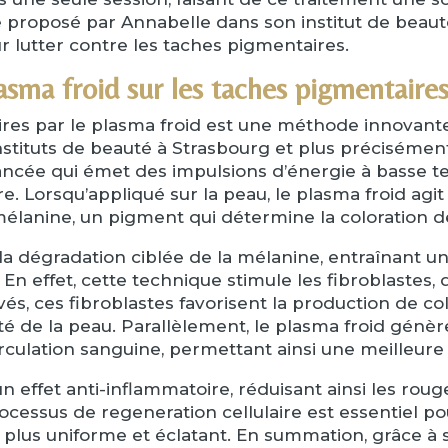
 proposé par Annabelle dans son institut de beauté
 lutter contre les taches pigmentaires.
sma froid sur les taches pigmentaire
res par le plasma froid est une méthode innovante 
stituts de beauté à Strasbourg et plus précisément
ancée qui émet des impulsions d’énergie à basse te
re. Lorsqu’appliqué sur la peau, le plasma froid agit
élanine, un pigment qui détermine la coloration de
 dégradation ciblée de la mélanine, entraînant une
En effet, cette technique stimule les fibroblastes, q
vés, ces fibroblastes favorisent la production de co
rmeté de la peau. Parallèlement, le plasma froid génè
culation sanguine, permettant ainsi une meilleure 
n effet anti-inflammatoire, réduisant ainsi les rouge
rocessus de regeneration cellulaire est essentiel 
t plus uniforme et éclatant. En summation, grâce à s