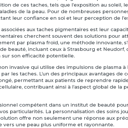
on de ces taches, tels que l’exposition au soleil, le
ladies de la peau. Pour de nombreuses personnes
nt leur confiance en soi et leur perception de l’e
ssociées aux taches pigmentaires est leur capacité 
entaires cherchent souvent des solutions pour att
aitement par plasma froid, une méthode innovante,
ts de beauté, incluant ceux à Strasbourg et Neudor
n sur son efficacité potentielle.
on invasive qui utilise des impulsions de plasma à
ar les taches. L’un des principaux avantages de ce
ngé, permettant aux patients de reprendre rapidem
cellulaire, contribuant ainsi à l’aspect global de la
essionnel compétent dans un institut de beauté pou
os particularités. La personnalisation des soins joue
 solution offre non seulement une réponse aux pré
 vers une peau plus uniforme et rayonnante.