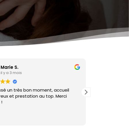
Marie S.
Brigitte 
il y a 3 mois
il y a 6 mo
ssé un très bon moment, accueil
eux et prestation au top. Merci
La manicure bien
!
massage exceptionnel. L
qualité où la dét