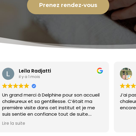
Prenez rendez-vous
Leïla Radjatti
il y a 1 mois
Un grand merci à Delphine pour son accueil
J’ai pa
chaleureux et sa gentillesse. C’était ma
chaleur
première visite dans cet institut et je me
encore 
suis sentie en confiance tout de suite.
Épilation réalisée avec douceur et
Lire la suite
efficacité. Je reviendrai avec plaisir ☺️