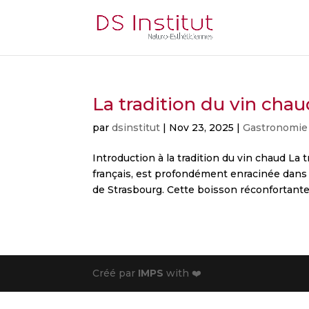
La tradition du vin cha
par
dsinstitut
|
Nov 23, 2025
|
Gastronomie
Introduction à la tradition du vin chaud La 
français, est profondément enracinée dans l
de Strasbourg. Cette boisson réconfortante 
Créé par
IMPS
with ❤️