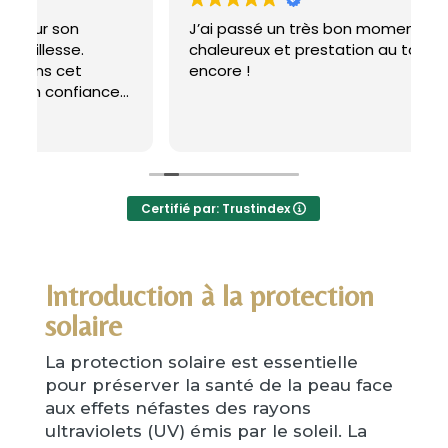
J’ai passé un très bon moment, accueil
B
chaleureux et prestation au top. Merci
encore !
L
m
q
L
Certifié par: Trustindex
Introduction à la protection
solaire
La protection solaire est essentielle
pour préserver la santé de la peau face
aux effets néfastes des rayons
ultraviolets (UV) émis par le soleil. La