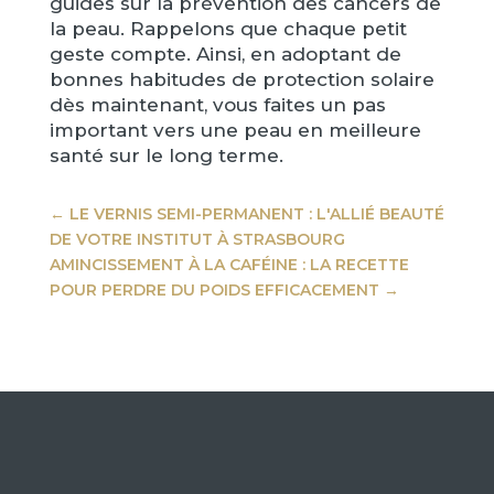
guides sur la prévention des cancers de
la peau. Rappelons que chaque petit
geste compte. Ainsi, en adoptant de
bonnes habitudes de protection solaire
dès maintenant, vous faites un pas
important vers une peau en meilleure
santé sur le long terme.
←
LE VERNIS SEMI-PERMANENT : L'ALLIÉ BEAUTÉ
DE VOTRE INSTITUT À STRASBOURG
AMINCISSEMENT À LA CAFÉINE : LA RECETTE
POUR PERDRE DU POIDS EFFICACEMENT
→