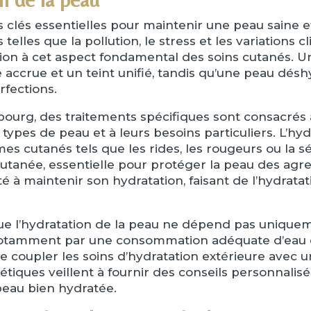
s clés essentielles pour maintenir une peau saine e
 telles que la pollution, le stress et les variations 
tion à cet aspect fondamental des soins cutanés. 
té accrue et un teint unifié, tandis qu’une peau d
rfections.
bourg, des traitements spécifiques sont consacrés à 
 types de peau et à leurs besoins particuliers. L’
s cutanés tels que les rides, les rougeurs ou la s
tanée, essentielle pour protéger la peau des agress
 à maintenir son hydratation, faisant de l’hydratat
 que l’hydratation de la peau ne dépend pas unique
 notamment par une consommation adéquate d’eau et
 de coupler les soins d’hydratation extérieure avec 
iques veillent à fournir des conseils personnalisé
 peau bien hydratée.