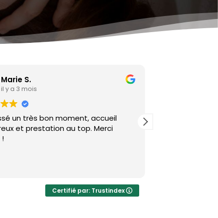
Marie S.
Brigitte
il y a 3 mois
il y a 6 m
assé un très bon moment, accueil
eux et prestation au top. Merci
La manicure bie
!
massage exceptionnel. 
qualité où la dé
Certifié par: Trustindex