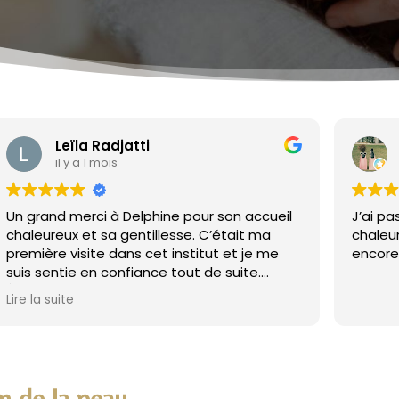
Leïla Radjatti
il y a 1 mois
Un grand merci à Delphine pour son accueil
J’ai p
chaleureux et sa gentillesse. C’était ma
chaleur
première visite dans cet institut et je me
encore 
suis sentie en confiance tout de suite.
Épilation réalisée avec douceur et
Lire la suite
efficacité. Je reviendrai avec plaisir ☺️
on de la peau