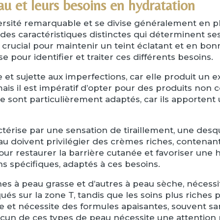
au et leurs besoins en hydratation
sité remarquable et se divise généralement en plu
des caractéristiques distinctes qui déterminent se
 crucial pour maintenir un teint éclatant et en bon
 pour identifier et traiter ces différents besoins.
e et sujette aux imperfections, car elle produit un
 mais il est impératif d’opter pour des produits no
e sont particulièrement adaptés, car ils apportent 
ctérise par une sensation de tiraillement, une des
u doivent privilégier des crèmes riches, contenant
pour restaurer la barrière cutanée et favoriser une 
 spécifiques, adaptés à ces besoins.
nes à peau grasse et d’autres à peau sèche, nécess
ués sur la zone T, tandis que les soins plus riches 
ive et nécessite des formules apaisantes, souvent s
acun de ces types de peau nécessite une attention pa