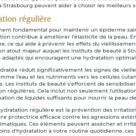
à Strasbourg peuvent aider à choisir les meilleurs s
ation régulière
ément fondamental pour maintenir un épiderme sain 
tion contribue à améliorer l’élasticité de la peau. 
, ce qui aide à prévenir les effets du vieillisseme
e un atout majeur auquel les instituts de beauté à 
ns adaptés qui encouragent une hydratation optimal
atée réduit significativement les signes de vieill
me l’eau et les nutriments vers les cellules cut
. Les instituts de beauté s’efforcent de sensibiliser
n régulières. Cela inclut non seulement l’utilisati
ion de liquides suffisants pour nourrir la peau de l
dratation régulière est la prévention des irritatio
e protectrice efficace contre les agressions extérieu
matiques. Ces éléments peuvent assécher et irrit
ins d’hydratation à votre routine quotidienne, ce