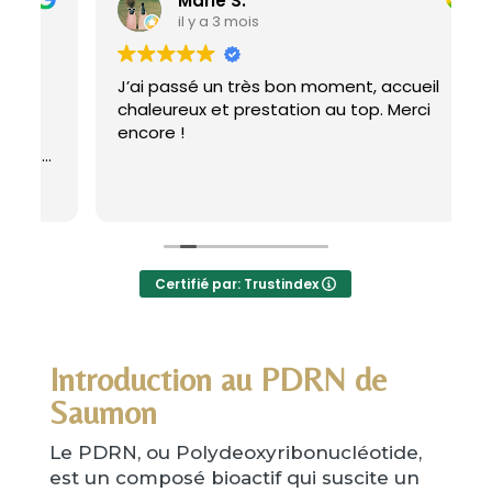
Marie S.
il y a 3 mois
J’ai passé un très bon moment, accueil
B
chaleureux et prestation au top. Merci
encore !
L
m
q
L
Certifié par: Trustindex
Introduction au PDRN de
Saumon
Le PDRN, ou Polydeoxyribonucléotide,
est un composé bioactif qui suscite un