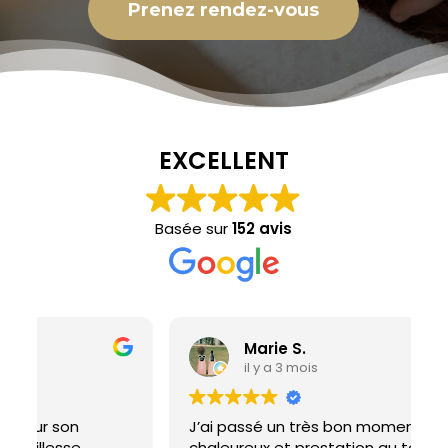
Prenez rendez-vous
EXCELLENT
Basée sur
152 avis
Marie S.
il y a 3 mois
J’ai passé un très bon moment, accueil
B
chaleureux et prestation au top. Merci